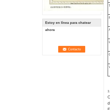
T
P
Estoy en línea para chatear
ahora
A
L
C
V
3
O
d
E