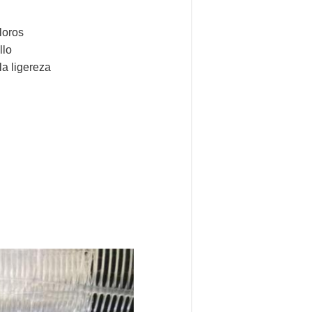
loros
llo
a ligereza