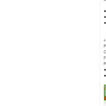
►
►
►
4
P
C
F
P
►
►