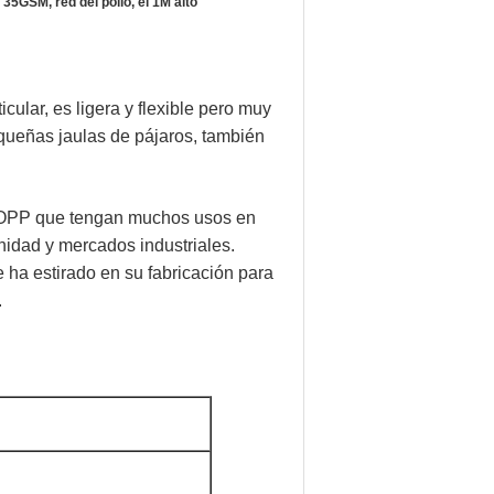
 35GSM, red del pollo, el 1M alto
cular, es ligera y flexible pero muy
pequeñas jaulas de pájaros, también
 BOPP que tengan muchos usos en
enidad y mercados industriales.
 ha estirado en su fabricación para
.