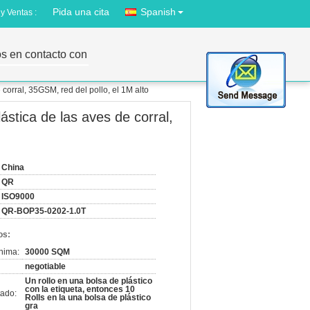
Pida una cita
Spanish
y Ventas :
s en contacto con
 corral, 35GSM, red del pollo, el 1M alto
lástica de las aves de corral,
China
QR
ISO9000
QR-BOP35-0202-1.0T
os:
nima:
30000 SQM
negotiable
Un rollo en una bolsa de plástico
con la etiqueta, entonces 10
ado:
Rolls en la una bolsa de plástico
gra