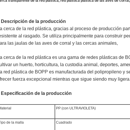
erca transparente de la red plástica, red plástica plástica de las aves de corral,
Descripción de la producción
.
a cerca de la red plástica, gracias al proceso de producción parti
esistente al rasgado. Se utiliza principalmente para construir 
ara las jaulas de las aves de corral y las cercas animales,
a cerca de la red plástica es una gama de redes plásticas de
ultivar un huerto, horticultura, la custodia animal, deportes, am
a red plástica de BOPP es manufacturada del polipropileno y se
frecer fuerza excepcional mientras que sigue siendo muy ligera
Especificación de la producción
.
aterial
PP (con ULTRAVIOLETA)
ipo de la malla
Cuadrado