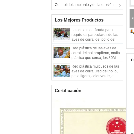
Control del ambiente y de la erosión
Los Mejores Productos
La cerca modificada para
requisitos particulares de las
aves de corral del pollo del
plástico transparente, las aves
Red plástica de las aves de
de corral plásticas cerca, la
corral del polipropileno, malla
fuerza de alta resistencia, el
plástica que cerca, los 30M
1.5M alto
D
del jardín por el rollo, color
Red plástica multiusos de las
gris
aves de corral, red del pollo,
peso ligero, color verde, el
1.5M alto
Certificación