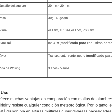
amaño del agujero
20m m * 20m m
eso
30g - 40g/sqm
ltura
el 1.0M, el 1.2M, el 1.5M, los 2.0M
modificado para requisitos parti
ongitud
los 30m (
modificado para
olor
Transparente, verde, negro (
ida de Woking
3 años - 5 años
Uso
.
frece muchas ventajas en comparación con mallas de alambre: e
irigir y resiste cualquier condición meteorológica. Por lo tanto,
stá disponible en alturas múltiples cubrir diversas necesidades