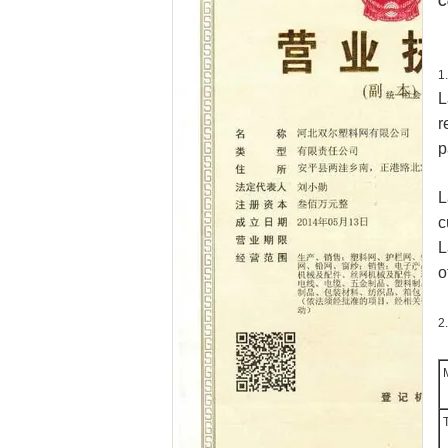
C
1
L
r
p
L
c
L
o
2
M
T