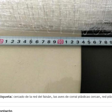
,
,
tiqueta:
cercado de la red del faisán
las aves de corral plásticas cercan
red plá
ontacto