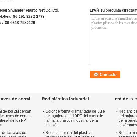
ebei Shuanger Plastic Net Co,.Ltd.
Envíe su pregunta directa
eléfono:
86-151-3282-2778
ax:
86-0318-7980129
 aves de corral
Red plástica industrial
red de la m
al de los 2M cercan
Color de forma diamantada de Bule
Red anti de
 las aves de corral,
del agujero del HDPE del vacío de
del pájaro 
terial de los PP,
la malla plástica industrial de la
de la prue
ar
infusión
los árboles
s de las aves de
Red de la malla del plástico
Red de mal