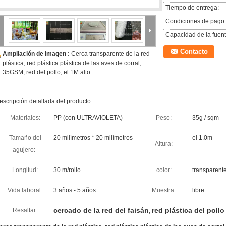
Tiempo de entrega:
Condiciones de pago:
Capacidad de la fuent
Contacto
Ampliación de imagen :
Cerca transparente de la red
plástica, red plástica plástica de las aves de corral,
35GSM, red del pollo, el 1M alto
escripción detallada del producto
Materiales:
PP (con ULTRAVIOLETA)
Peso:
35g / sqm
Tamaño del
20 milímetros * 20 milímetros
el 1.0m
Altura:
agujero:
Longitud:
30 m/rollo
color:
transparent
Vida laboral:
3 años - 5 años
Muestra:
libre
cercado de la red del faisán
red plástica del pollo
Resaltar:
,