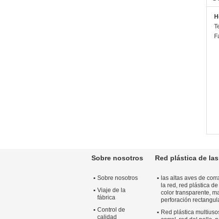
H
T
F
Sobre nosotros
Red plástica de las
Sobre nosotros
las altas aves de corr
la red, red plástica de
Viaje de la
color transparente, ma
fábrica
perforación rectangul
Control de
Red plástica multiuso
calidad