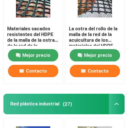
Materiales sacados
La ostra del rollo de la
resistentes del HDPE
malla de la red de la
de la malla de la ostra
acuicultura de los
de la red de la
materiales del HDPE
acuicultura el 1m los x
pesca 600g/Sqm
Mejor precio
Mejor precio
25m
Contacto
Contacto
Red plástica industrial
(27)