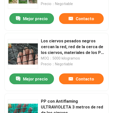
Precio：Negotiable
Productos
Mejor precio
Contacto
Red plástica sacada
Los ciervos pesados negros
red de la malla del jardín
cercan la red, red de la cerca de
los ciervos, materiales de los PP
con ULTRAVIOLETA, 130GSM,
MOQ：5000 kilogramos
Red agrícola
2,1 metros de alto
Precio：Negotiable
Red de la acuicultura
Mejor precio
Contacto
Red plástica industrial
PP con Antiflaming
ULTRAVIOLETA 3 metros de red
Red plástica de la construcción
de los ciervos