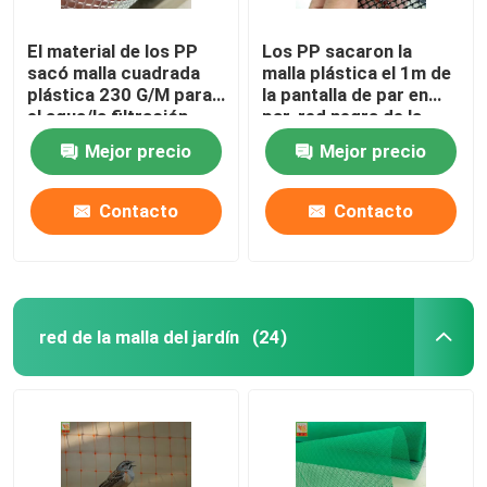
El material de los PP
Los PP sacaron la
sacó malla cuadrada
malla plástica el 1m de
plástica 230 G/M para
la pantalla de par en
el agua/la filtración
par, red negra de la
líquida
malla del polipropileno
Mejor precio
Mejor precio
Contacto
Contacto
red de la malla del jardín
(24)