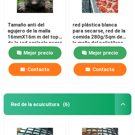
Tamaño anti del
red plástica blanca
agujero de la malla
para secarse, red de la
16mmX16m m del topo
comida 280g/Sqm de
de la red agrícola negra
la malla del polietileno
del polipropileno
Mejor precio
Mejor precio
Contacto
Contacto
Red de la acuicultura
(6)