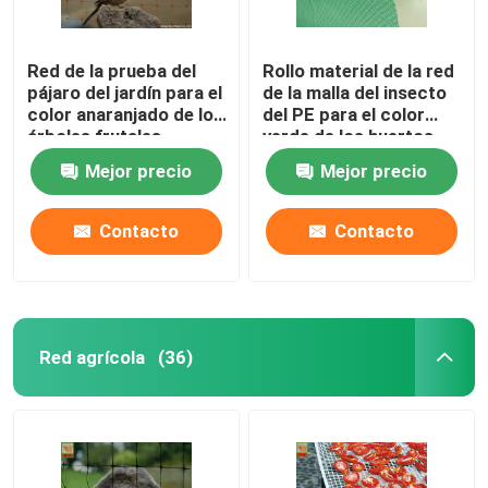
Red de la prueba del
Rollo material de la red
pájaro del jardín para el
de la malla del insecto
color anaranjado de los
del PE para el color
árboles frutales
verde de los huertos
15g/Sqm los 2.5m de
Mejor precio
Mejor precio
par en par
Contacto
Contacto
Red agrícola
(36)