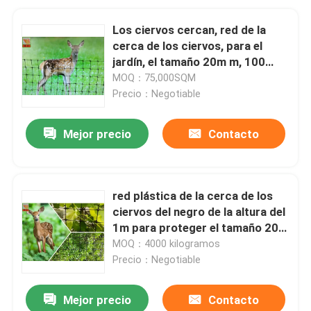
Los ciervos cercan, red de la
cerca de los ciervos, para el
jardín, el tamaño 20m m, 100
metros del agujero de longitud,
MOQ：75,000SQM
red de los PP
Precio：Negotiable
Mejor precio
Contacto
red plástica de la cerca de los
ciervos del negro de la altura del
1m para proteger el tamaño 20m
m del agujero de las plantas
MOQ：4000 kilogramos
Precio：Negotiable
Mejor precio
Contacto