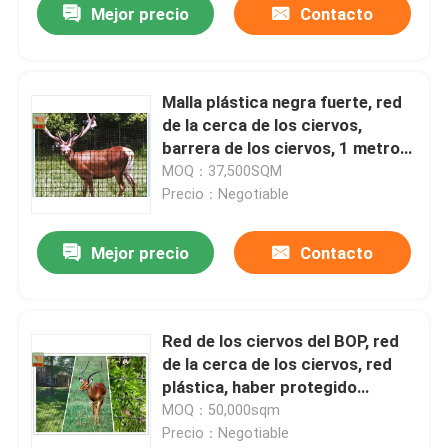
Mejor precio
Contacto
Malla plástica negra fuerte, red
de la cerca de los ciervos,
barrera de los ciervos, 1 metro
de alto, tamaño del agujero de
MOQ：37,500SQM
los 50MM
Precio：Negotiable
Mejor precio
Contacto
Red de los ciervos del BOP, red
de la cerca de los ciervos, red
plástica, haber protegido
ULTRAVIOLETA, 100 pies de
MOQ：50,000sqm
longitud
Precio：Negotiable