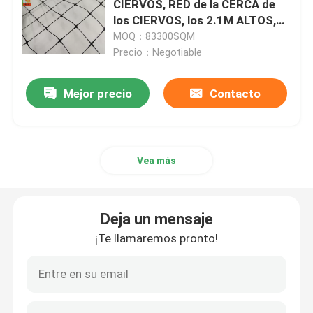
CIERVOS, RED de la CERCA de
los CIERVOS, los 2.1M ALTOS,
30GSM, COLOR NEGRO, REDES
MOQ：83300SQM
del BOP
Precio：Negotiable
Mejor precio
Contacto
Vea más
Deja un mensaje
¡Te llamaremos pronto!