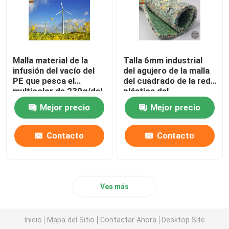
Malla material de la
Talla 6mm industrial
infusión del vacío del
del agujero de la malla
PE que pesca el
del cuadrado de la red
multicolor de 230g/del
plástica del
sqm disponible
amortiguador de
Mejor precio
Mejor precio
alfombra * color negro
de 6m m
Contacto
Contacto
Vea más
Inicio
Mapa del Sitio
Contactar Ahora
Desktop Site