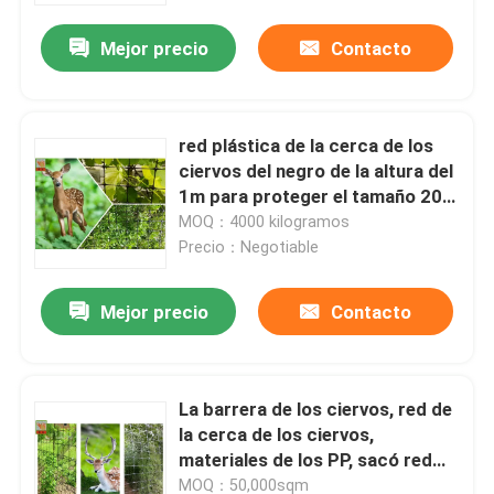
Mejor precio
Contacto
red plástica de la cerca de los
ciervos del negro de la altura del
1m para proteger el tamaño 20m
m del agujero de las plantas
MOQ：4000 kilogramos
Precio：Negotiable
Mejor precio
Contacto
Inicio
La barrera de los ciervos, red de
Sobre nosotros
la cerca de los ciervos,
materiales de los PP, sacó red
plástica, 100 metros de altura
Contactos
MOQ：50,000sqm