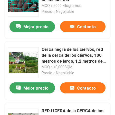
MOQ：5000 kilogramos
Precio：Negotiable
Red plástica de las aves de corral
Mejor precio
Contacto
red de la cerca de los ciervos
Control del ambiente y de la erosión
Cerca negra de los ciervos, red
de la cerca de los ciervos, 100
metros de largo, 1,2 metros de
alto, materiales de los PP
MOQ：40,000SQM
Precio：Negotiable
Mejor precio
Contacto
RED LIGERA de la CERCA de los