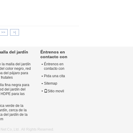
>>
>|
alla del jardín
Éntrenos en
contacto con
 la malla del jardín
Éntrenos en
del color negro, red
contacto con
ba del pájaro para
Pida una cita
 frutales
Sitemap
la fina negra para
ed del jardín del
Sitio movil
l HDPE para las
ica verde de la
ardín, cerca de la
ca del jardín de la
 1m
et Co,.Ltd.. All Rights Reserved.