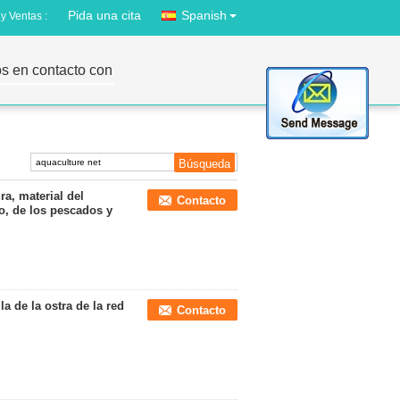
Pida una cita
Spanish
y Ventas :
s en contacto con
ra, material del
Contacto
, de los pescados y
a de la ostra de la red
Contacto