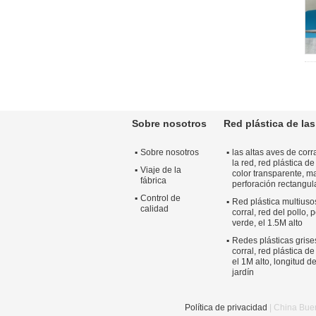
Sobre nosotros
Red plástica de las
Sobre nosotros
las altas aves de corr
la red, red plástica de
Viaje de la
color transparente, ma
fábrica
perforación rectangul
Control de
Red plástica multiuso
calidad
corral, red del pollo, 
verde, el 1.5M alto
Redes plásticas grise
corral, red plástica de
el 1M alto, longitud d
jardín
Política de privacidad
| China Buen