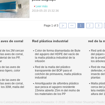
Leer más
2019-05-20 15:32:36
Page 1 of 3
|<
<<
1
2
3
 aves de corral
Red plástica industrial
red de la m
al de los 2M cercan
Color de forma diamantada de Bule
Red anti de
 las aves de corral,
del agujero del HDPE del vacío de
del pájaro 
terial de los PP,
la malla plástica industrial de la
de la prue
ar
infusión
los árboles
s de las aves de
Red de la malla del plástico
Red de mal
peso ligero, color
transparente del BOP para el
defender, r
colchón de primavera, malla plástica
insecto de
industrial
plantas
s de las aves de
 las aves de corral,
Amortiguador de alfombra plástico
Malla plást
e los 30M, malla del
que pesca el agujero resistente
cerca del j
15mmx abierto 25m m del moho de
tela metáli
los materiales de los PP
altura del
o Calidad Red plástica sacada Proveedor. © 2018 - 2026 Hebei Shuanger Plastic N