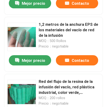
Mejor precio
Contacto
1,2 metros de la anchura EPS de
los materiales del vacío de red
de la infusión
MOQ：500 Rollos
Precio：negotiable
Mejor precio
Contacto
Red del flujo de la resina de la
infusión del vacío, red plástica
industrial, color verde,
colocaciones de la infusión del
MOQ：200 rollos
vacío, materiales de los PP
Precio：negotiable