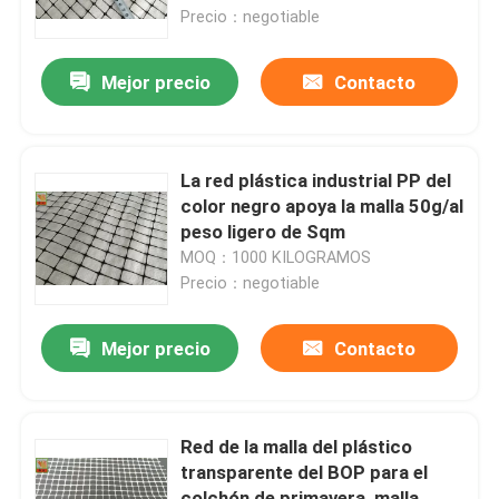
Precio：negotiable
Viaje de la fábrica
Mejor precio
Contacto
Control de calidad
La red plástica industrial PP del
Éntrenos en contacto con
color negro apoya la malla 50g/al
peso ligero de Sqm
MOQ：1000 KILOGRAMOS
Pida una cita
Precio：negotiable
Red plástica sacada
Mejor precio
Contacto
red de la malla del jardín
Red de la malla del plástico
transparente del BOP para el
Red agrícola
colchón de primavera, malla