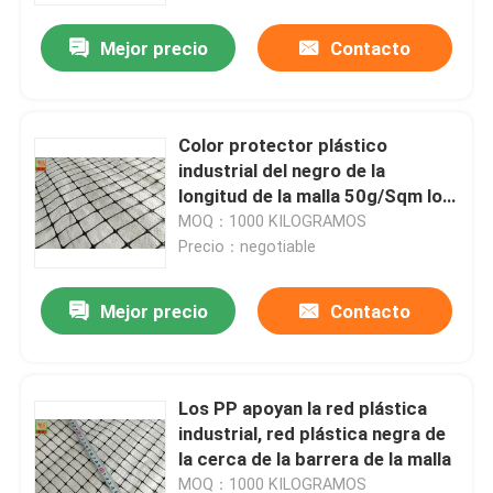
Mejor precio
Contacto
Color protector plástico
industrial del negro de la
longitud de la malla 50g/Sqm los
500m de la ayuda de la red
MOQ：1000 KILOGRAMOS
Precio：negotiable
Mejor precio
Contacto
Hogar
Los PP apoyan la red plástica
Productos
industrial, red plástica negra de
la cerca de la barrera de la malla
Sobre nosotros
MOQ：1000 KILOGRAMOS