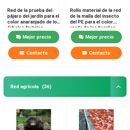
Red de la prueba del
Rollo material de la red
pájaro del jardín para el
de la malla del insecto
color anaranjado de los
del PE para el color
árboles frutales
verde de los huertos
15g/Sqm los 2.5m de
Mejor precio
Mejor precio
par en par
Contacto
Contacto
Red agrícola
(36)