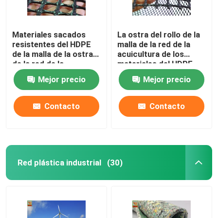
Materiales sacados
La ostra del rollo de la
resistentes del HDPE
malla de la red de la
de la malla de la ostra
acuicultura de los
de la red de la
materiales del HDPE
acuicultura el 1m los x
pesca 600g/Sqm
Mejor precio
Mejor precio
25m
Contacto
Contacto
Red plástica industrial
(30)