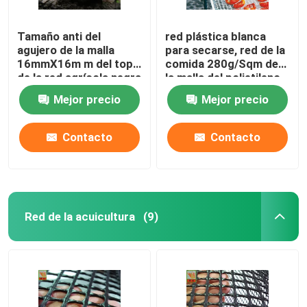
Tamaño anti del
red plástica blanca
agujero de la malla
para secarse, red de la
16mmX16m m del topo
comida 280g/Sqm de
de la red agrícola negra
la malla del polietileno
del polipropileno
Mejor precio
Mejor precio
Contacto
Contacto
Red de la acuicultura
(9)