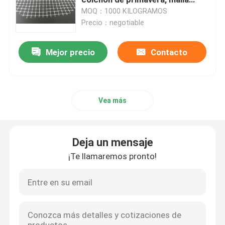
plástica industrial
MOQ：1000 KILOGRAMOS
Precio：negotiable
Red de la acuicultura
Mejor precio
Contacto
Red plástica industrial
Red plástica de la construcción
Vea más
Red plástica de las aves de corral
Deja un mensaje
red de la cerca de los ciervos
¡Te llamaremos pronto!
Control del ambiente y de la erosión