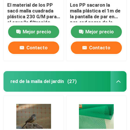
El material de los PP
Los PP sacaron la
sacó malla cuadrada
malla plástica el 1m de
plástica 230 G/M para
la pantalla de par en
el agua/la filtración
par, red negra de la
líquida
malla del polipropileno
Mejor precio
Mejor precio
Contacto
Contacto
red de la malla del jardín
(27)