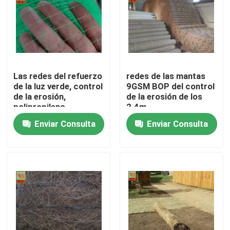
Viaje de la fábrica
Control de calidad
Las redes del refuerzo
redes de las mantas
de la luz verde, control
9GSM BOP del control
Éntrenos en contacto con
de la erosión,
de la erosión de los
polipropileno
2.4m
orientaron las redes
Enviar Consulta
Enviar Consulta
Pida una cita
ligeras para las
mantas del control de
la erosión
Red plástica sacada
red de la malla del jardín
Red agrícola