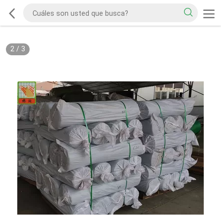
2
/
3