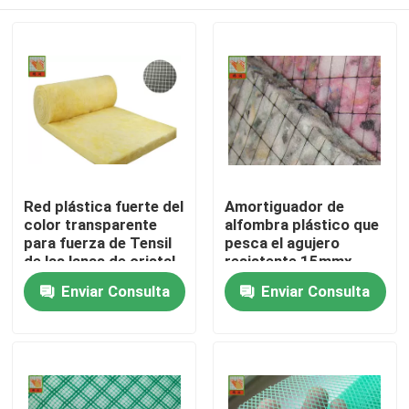
Red plástica fuerte del
Amortiguador de
color transparente
alfombra plástico que
para fuerza de Tensil
pesca el agujero
de las lanas de cristal
resistente 15mmx
de la ayuda la alta
abierto 25m m del
Hogar
Enviar Consulta
Enviar Consulta
moho de los
materiales de los PP
Productos
Sobre nosotros