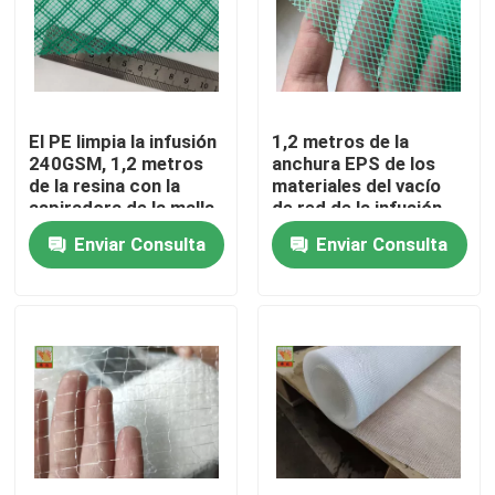
Viaje de la fábrica
Control de calidad
El PE limpia la infusión
1,2 metros de la
240GSM, 1,2 metros
anchura EPS de los
de la resina con la
materiales del vacío
Éntrenos en contacto con
aspiradora de la malla
de red de la infusión
de la infusión de color
Enviar Consulta
Enviar Consulta
verde de la anchura
Pida una cita
Red plástica sacada
red de la malla del jardín
Red agrícola